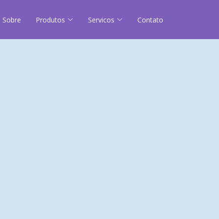
Sobre
Produtos
Servicos
Contato